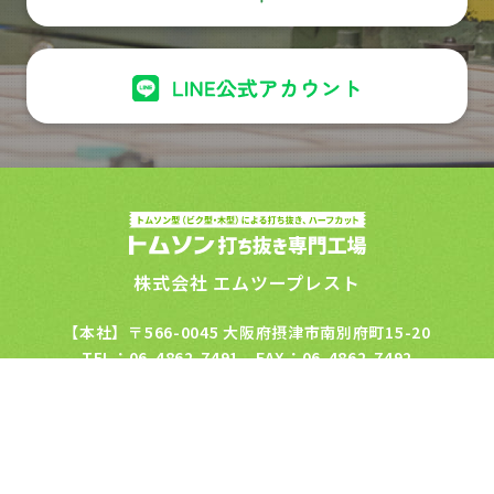
株式会社 エムツープレスト
【本社】〒566-0045 大阪府摂津市南別府町15-20
TEL：06-4862-7491 FAX：06-4862-7492
【守口工場】〒570-0043 大阪府守口市南寺方東通4-18-18