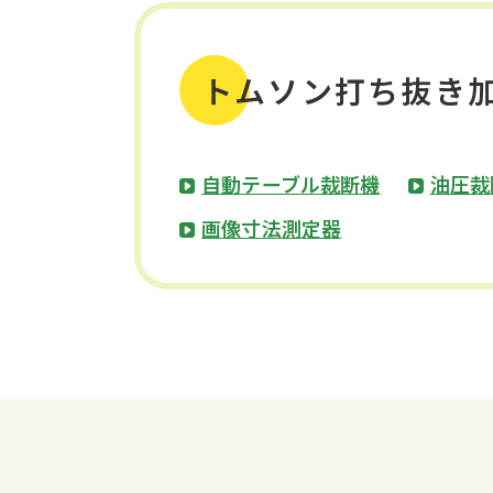
トムソン打ち抜き
自動テーブル裁断機
油圧裁
画像寸法測定器