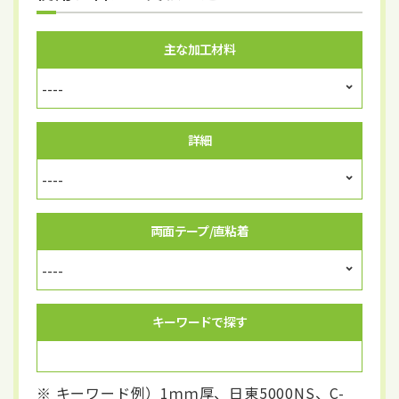
主な加工材料
詳細
両面テープ/直粘着
キーワードで探す
※ キーワード例）1ｍｍ厚、日東5000NS、C-