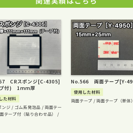
関連実績はこちら
567 CRスポンジ[C-4305]
No.566 両面テープ[Y-49
ープ付) 1ｍｍ厚
使用した材料
した材料
両面テープ / 両面テープ（単体
ポンジ / ゴム系発泡品 / 両面テー
 両面テープ付（貼り合わせ品） /
品