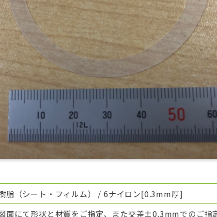
樹脂（シート・フィルム） / 6ナイロン[0.3mm厚]
図面にて形状と材質をご指定、また交差±0.3mmでのご指