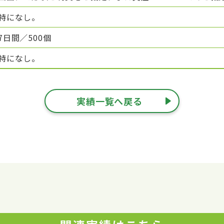
特になし。
7日間／500個
特になし。
実績一覧へ戻る