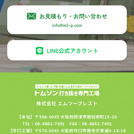
株式会社 エムツープレスト
【本社】〒566-0045 大阪府摂津市南別府町15-20
TEL：06-4862-7491 FAX：06-4862-7492
【守口工場】〒570-0043 大阪府守口市南寺方東通4-18-18