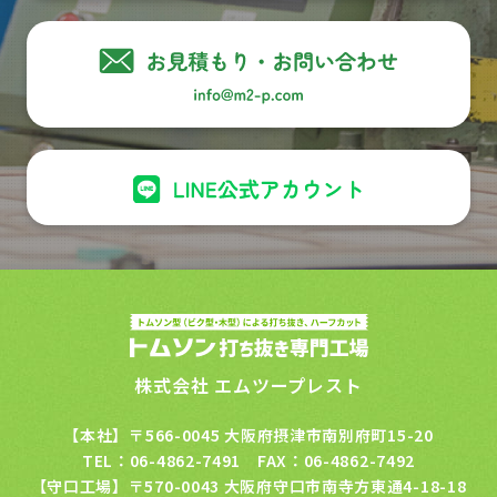
株式会社 エムツープレスト
【本社】〒566-0045 大阪府摂津市南別府町15-20
TEL：06-4862-7491 FAX：06-4862-7492
【守口工場】〒570-0043 大阪府守口市南寺方東通4-18-18