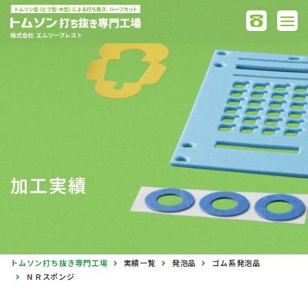
加工実績
トムソン打ち抜き専門工場
実績一覧
発泡品
ゴム系発泡品
ＮＲスポンジ