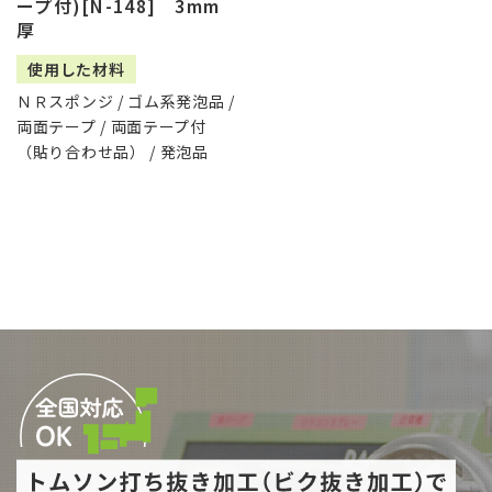
ープ付)[N-148] 3mm
厚
使用した材料
ＮＲスポンジ / ゴム系発泡品 /
両面テープ / 両面テープ付
（貼り合わせ品） / 発泡品